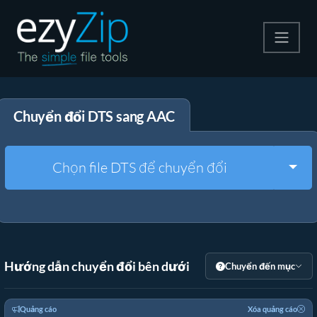
Nén
Chuyển đổi DTS sang AAC
Giải nén
Công cụ chuyển đổi
Togg
Chọn file DTS để chuyển đổi
Công cụ khác
Hướng dẫn chuyển đổi bên dưới
Chuyển đến mục
Quảng cáo
Xóa quảng cáo