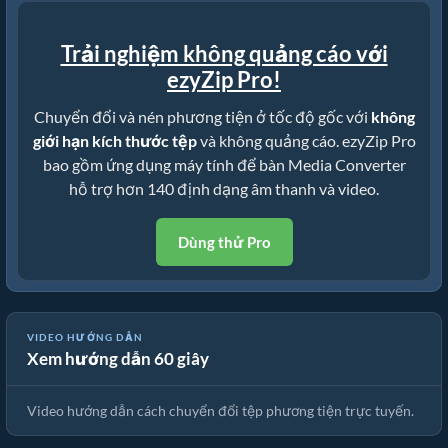
Trải nghiệm không quảng cáo với
ezyZip Pro!
Chuyển đổi và nén phương tiện ở tốc độ gốc với
không
giới hạn kích thước tệp
và không quảng cáo. ezyZip Pro
bao gồm ứng dụng máy tính để bàn Media Converter
hỗ trợ hơn 140 định dạng âm thanh và video.
Dùng thử Pro
VIDEO HƯỚNG DẪN
Xem hướng dẫn 60 giây
🎵 Cách Chuyển Đổi Phương Tiện Trực Tuyến Miễn Phí
Video hướng dẫn cách chuyển đổi tệp phương tiện trực tuyến.