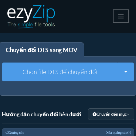
Nén
Chuyển đổi DTS sang MOV
Giải nén
Công cụ chuyển đổi
Togg
Chọn file DTS để chuyển đổi
Công cụ khác
Hướng dẫn chuyển đổi bên dưới
Chuyển đến mục
Quảng cáo
Xóa quảng cáo