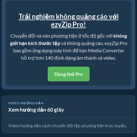
Trải nghiệm không quảng cáo với
ezyZip Pro!
Chuyển đổi và nén phương tiện ở tốc độ gốc với
không
giới hạn kích thước tệp
và không quảng cáo. ezyZip Pro
bao gồm ứng dụng máy tính để bàn Media Converter
hỗ trợ hơn 140 định dạng âm thanh và video.
Dùng thử Pro
VIDEO HƯỚNG DẪN
Xem hướng dẫn 60 giây
🎵 Cách Chuyển Đổi Phương Tiện Trực Tuyến Miễn Phí
Video hướng dẫn cách chuyển đổi tệp phương tiện trực tuyến.