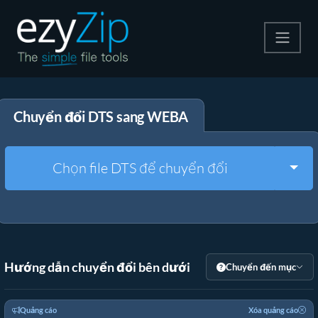
Nén
Chuyển đổi DTS sang WEBA
Giải nén
Công cụ chuyển đổi
Togg
Chọn file DTS để chuyển đổi
Công cụ khác
Hướng dẫn chuyển đổi bên dưới
Chuyển đến mục
Quảng cáo
Xóa quảng cáo