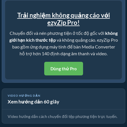
Trải nghiệm không quảng cáo với
ezyZip Pro!
Chuyển đổi và nén phương tiện ở tốc độ gốc với
không
giới hạn kích thước tệp
và không quảng cáo. ezyZip Pro
bao gồm ứng dụng máy tính để bàn Media Converter
hỗ trợ hơn 140 định dạng âm thanh và video.
Dùng thử Pro
VIDEO HƯỚNG DẪN
Xem hướng dẫn 60 giây
🎵 Cách Chuyển Đổi Phương Tiện Trực Tuyến Miễn Phí
Video hướng dẫn cách chuyển đổi tệp phương tiện trực tuyến.