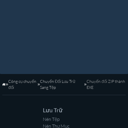
Công cụ chuyển
Chuyển Đổi Lưu Trữ
Chuyển đổi ZIP thành
Trang Chủ
đổi
Sang Tệp
EXE
Lưu Trữ
Nén Tệp
Nén Thư Mục