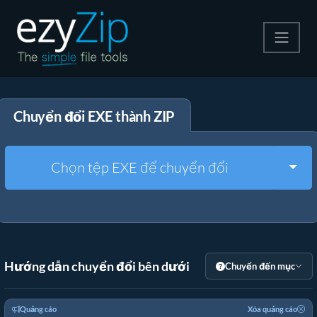
Nén
Chuyển đổi EXE thành ZIP
Giải nén
Công cụ chuyển đổi
Togg
Chọn tệp EXE để chuyển đổi
Công cụ khác
Hướng dẫn chuyển đổi bên dưới
Chuyển đến mục
Quảng cáo
Xóa quảng cáo