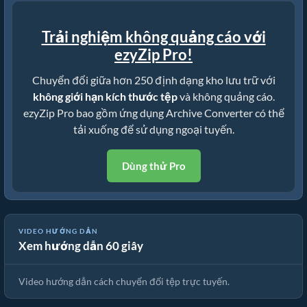
Trải nghiệm không quảng cáo với
ezyZip Pro!
Chuyển đổi giữa hơn 250 định dạng kho lưu trữ với
không giới hạn kích thước tệp
và không quảng cáo.
ezyZip Pro bao gồm ứng dụng Archive Converter có thể
tải xuống để sử dụng ngoại tuyến.
Dùng thử Pro
VIDEO HƯỚNG DẪN
Xem hướng dẫn 60 giây
📦 Cách Chuyển Đổi Tệp Trực Tuyến Miễn Phí
Video hướng dẫn cách chuyển đổi tệp trực tuyến.