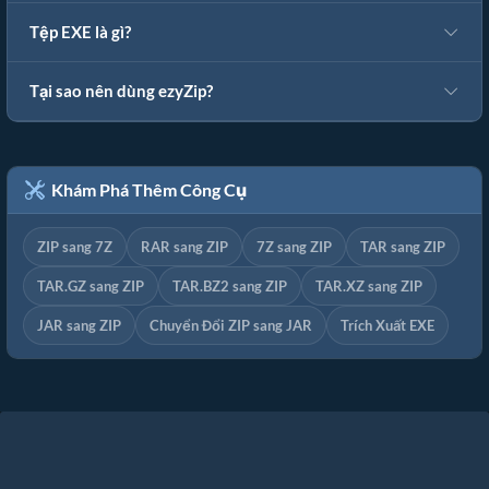
Tệp EXE là gì?
Tại sao nên dùng ezyZip?
Khám Phá Thêm Công Cụ
ZIP sang 7Z
RAR sang ZIP
7Z sang ZIP
TAR sang ZIP
TAR.GZ sang ZIP
TAR.BZ2 sang ZIP
TAR.XZ sang ZIP
JAR sang ZIP
Chuyển Đổi ZIP sang JAR
Trích Xuất EXE