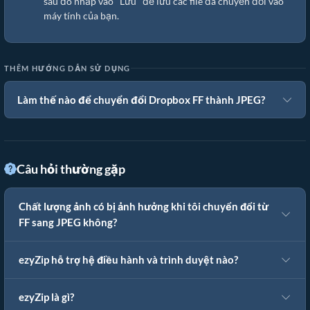
sau đó nhấp vào "Lưu" để lưu các file đã chuyển đổi vào
máy tính của bạn.
THÊM HƯỚNG DẪN SỬ DỤNG
Làm thế nào để chuyển đổi Dropbox FF thành JPEG?
Câu hỏi thường gặp
Chất lượng ảnh có bị ảnh hưởng khi tôi chuyển đổi từ
FF sang JPEG không?
ezyZip hỗ trợ hệ điều hành và trình duyệt nào?
ezyZip là gì?