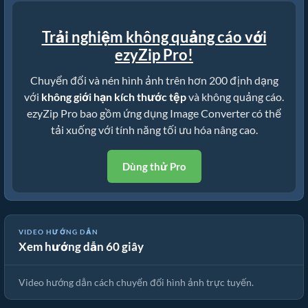
Trải nghiệm không quảng cáo với
ezyZip Pro!
Chuyển đổi và nén hình ảnh trên hơn 200 định dạng
với
không giới hạn kích thước tệp
và không quảng cáo.
ezyZip Pro bao gồm ứng dụng Image Converter có thể
tải xuống với tính năng tối ưu hóa nâng cao.
Dùng thử Pro
VIDEO HƯỚNG DẪN
Xem hướng dẫn 60 giây
🖼️ Cách Chuyển Đổi Hình Ảnh Trực Tuyến Miễn Phí
Video hướng dẫn cách chuyển đổi hình ảnh trực tuyến.