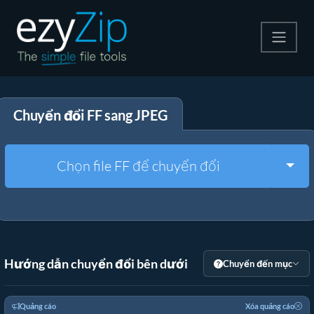
Nén
Chuyển đổi FF sang JPEG
Giải nén
Công cụ chuyển đổi
Togg
Chọn file FF để chuyển đổi
Công cụ khác
Hướng dẫn chuyển đổi bên dưới
Chuyển đến mục
Quảng cáo
Xóa quảng cáo