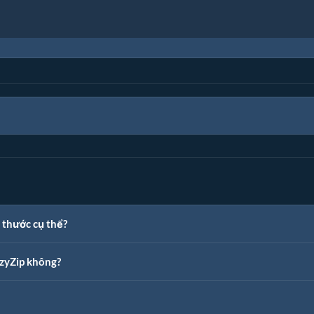
 thước cụ thể?
ezyZip không?