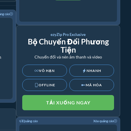
ảng cáo
ezyZip Pro Exclusive
Bộ Chuyển Đổi Phương
Tiện
m
Chuyển đổi và nén âm thanh và video
VÔ HẠN
NHANH
OFFLINE
MÃ HÓA
TẢI XUỐNG NGAY
Quảng cáo
Xóa quảng cáo