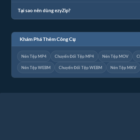
Tại sao nên dùng ezyZip?
Khám Phá Thêm Công Cụ
Nén Tệp MP4
Chuyển Đổi Tệp MP4
Nén Tệp MOV
C
Nén Tệp WEBM
Chuyển Đổi Tệp WEBM
Nén Tệp MKV