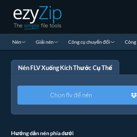
Nén
Giải nén
Công cụ chuyển đổi
Công 
Nén FLV Xuống Kích Thước Cụ Thể
Chọn flv để nén
Hướng dẫn nén phía dưới