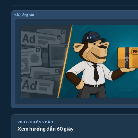
Quảng cáo
VIDEO HƯỚNG DẪN
Xem hướng dẫn 60 giây
🎵 Cách Nén Tệp Phương Tiện Trực Tuyến Miễn Phí