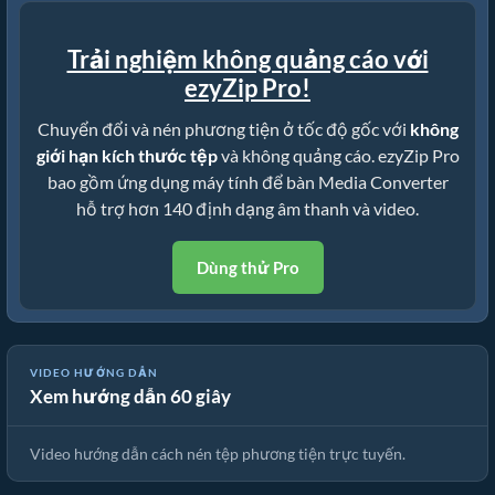
Trải nghiệm không quảng cáo với
ezyZip Pro!
Chuyển đổi và nén phương tiện ở tốc độ gốc với
không
giới hạn kích thước tệp
và không quảng cáo. ezyZip Pro
bao gồm ứng dụng máy tính để bàn Media Converter
hỗ trợ hơn 140 định dạng âm thanh và video.
Dùng thử Pro
VIDEO HƯỚNG DẪN
Xem hướng dẫn 60 giây
🎵 Cách Nén Tệp Phương Tiện Trực Tuyến Miễn Phí
Video hướng dẫn cách nén tệp phương tiện trực tuyến.