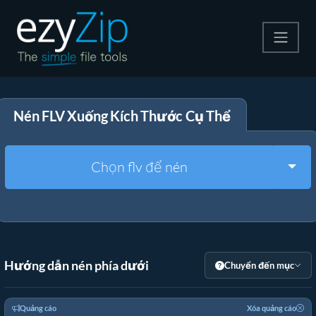
Nén
Nén FLV Xuống Kích Thước Cụ Thể
Giải nén
Công cụ chuyển đổi
Togg
Chọn flv để nén
Công cụ khác
Hướng dẫn nén phía dưới
Chuyển đến mục
Quảng cáo
Xóa quảng cáo