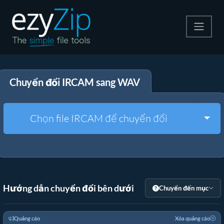
Nén
Chuyển đổi IRCAM sang WAV
Giải nén
Công cụ chuyển đổi
Togg
Chọn file IRCAM để chuyển đổi
Công cụ khác
Hướng dẫn chuyển đổi bên dưới
Chuyển đến mục
Quảng cáo
Xóa quảng cáo