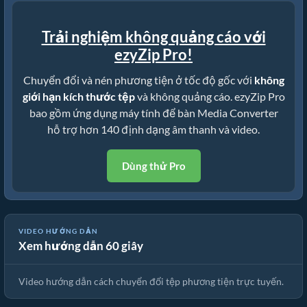
Trải nghiệm không quảng cáo với
ezyZip Pro!
Chuyển đổi và nén phương tiện ở tốc độ gốc với
không
giới hạn kích thước tệp
và không quảng cáo. ezyZip Pro
bao gồm ứng dụng máy tính để bàn Media Converter
hỗ trợ hơn 140 định dạng âm thanh và video.
Dùng thử Pro
VIDEO HƯỚNG DẪN
Xem hướng dẫn 60 giây
🎵 Cách Chuyển Đổi Phương Tiện Trực Tuyến Miễn Phí
Video hướng dẫn cách chuyển đổi tệp phương tiện trực tuyến.