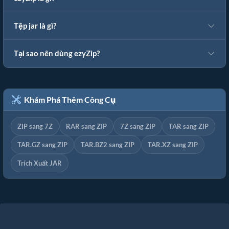
Tệp jar là gì?
Tại sao nên dùng ezyZip?
Khám Phá Thêm Công Cụ
ZIP sang 7Z
RAR sang ZIP
7Z sang ZIP
TAR sang ZIP
TAR.GZ sang ZIP
TAR.BZ2 sang ZIP
TAR.XZ sang ZIP
Trích Xuất JAR