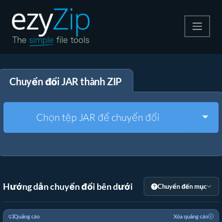
Nén
Chuyển đổi JAR thành ZIP
Giải nén
Công cụ chuyển đổi
Togg
Chọn tệp JAR để chuyển đổi
Công cụ khác
Hướng dẫn chuyển đổi bên dưới
Chuyển đến mục
Quảng cáo
Xóa quảng cáo