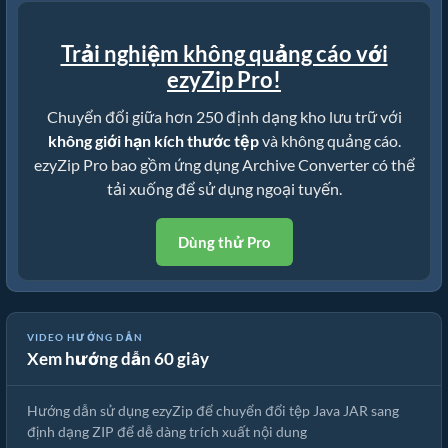
Trải nghiệm không quảng cáo với
ezyZip Pro!
Chuyển đổi giữa hơn 250 định dạng kho lưu trữ với
không giới hạn kích thước tệp
và không quảng cáo.
ezyZip Pro bao gồm ứng dụng Archive Converter có thể
tải xuống để sử dụng ngoại tuyến.
Dùng thử Pro
VIDEO HƯỚNG DẪN
Xem hướng dẫn 60 giây
Cách Chuyển Đổi JAR Thành ZIP Miễn Phí Trực Tuyến
Hướng dẫn sử dụng ezyZip để chuyển đổi tệp Java JAR sang
định dạng ZIP để dễ dàng trích xuất nội dung