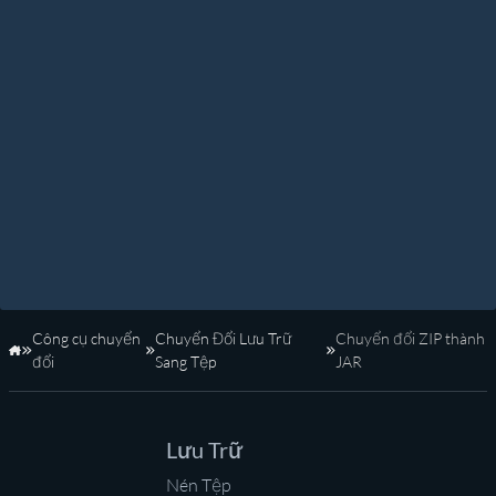
Công cụ chuyển
Chuyển Đổi Lưu Trữ
Chuyển đổi ZIP thành
Trang Chủ
đổi
Sang Tệp
JAR
Lưu Trữ
Nén Tệp