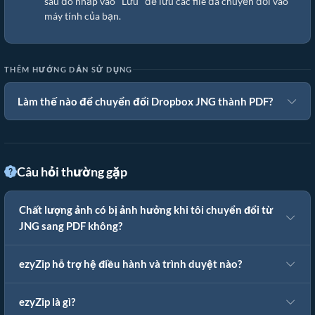
sau đó nhấp vào "Lưu" để lưu các file đã chuyển đổi vào
máy tính của bạn.
THÊM HƯỚNG DẪN SỬ DỤNG
Làm thế nào để chuyển đổi Dropbox JNG thành PDF?
Câu hỏi thường gặp
Chất lượng ảnh có bị ảnh hưởng khi tôi chuyển đổi từ
JNG sang PDF không?
ezyZip hỗ trợ hệ điều hành và trình duyệt nào?
ezyZip là gì?