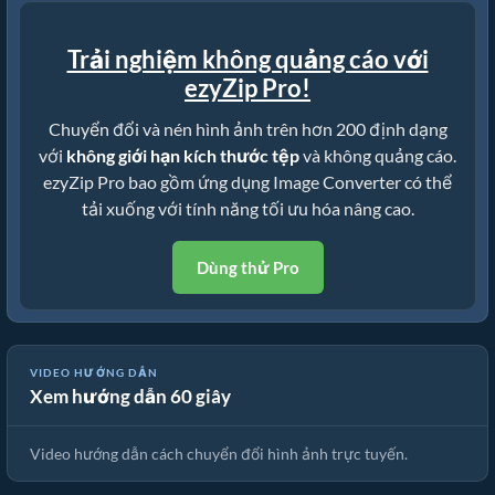
Trải nghiệm không quảng cáo với
ezyZip Pro!
Chuyển đổi và nén hình ảnh trên hơn 200 định dạng
với
không giới hạn kích thước tệp
và không quảng cáo.
ezyZip Pro bao gồm ứng dụng Image Converter có thể
tải xuống với tính năng tối ưu hóa nâng cao.
Dùng thử Pro
VIDEO HƯỚNG DẪN
Xem hướng dẫn 60 giây
🖼️ Cách Chuyển Đổi Hình Ảnh Trực Tuyến Miễn Phí
Video hướng dẫn cách chuyển đổi hình ảnh trực tuyến.