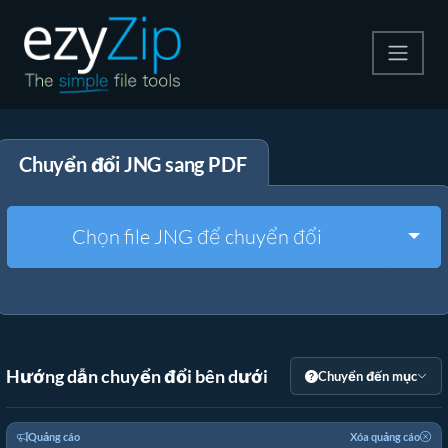
Nén
Chuyển đổi JNG sang PDF
Giải nén
Công cụ chuyển đổi
Togg
Chọn file JNG để chuyển đổi
Công cụ khác
Hướng dẫn chuyển đổi bên dưới
Chuyển đến mục
Quảng cáo
Xóa quảng cáo