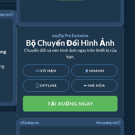
ảng cáo
ezyZip Pro Exclusive
Bộ Chuyển Đổi Hình Ảnh
Chuyển đổi và nén hình ảnh ngay trên thiết bị của
ông
bạn.
ng
VÔ HẠN
NHANH
OFFLINE
MÃ HÓA
TẢI XUỐNG NGAY
Quảng cáo
Xóa quảng cáo