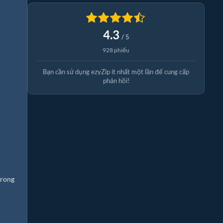
4.3
/ 5
928 phiếu
Bạn cần sử dụng ezyZip ít nhất một lần để cung cấp
phản hồi!
trong