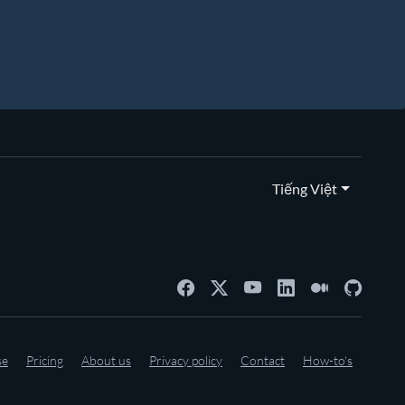
Tiếng Việt
se
Pricing
About us
Privacy policy
Contact
How-to's