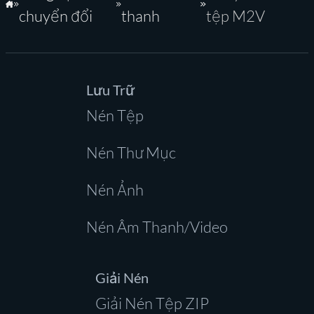
Trang Chủ
chuyển đổi
thanh
tệp M2V
Lưu Trữ
Nén Tệp
Nén Thư Mục
Nén Ảnh
Nén Âm Thanh/Video
Giải Nén
Giải Nén Tệp ZIP