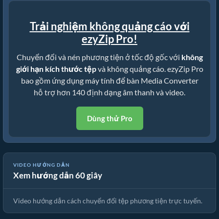
Trải nghiệm không quảng cáo với
ezyZip Pro!
Chuyển đổi và nén phương tiện ở tốc độ gốc với
không
giới hạn kích thước tệp
và không quảng cáo. ezyZip Pro
bao gồm ứng dụng máy tính để bàn Media Converter
hỗ trợ hơn 140 định dạng âm thanh và video.
Dùng thử Pro
VIDEO HƯỚNG DẪN
Xem hướng dẫn 60 giây
🎵 Cách Chuyển Đổi Phương Tiện Trực Tuyến Miễn Phí
Video hướng dẫn cách chuyển đổi tệp phương tiện trực tuyến.