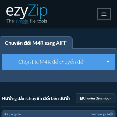
Nén
Chuyển đổi M4R sang AIFF
Giải nén
Công cụ chuyển đổi
Togg
Chọn file M4R để chuyển đổi
Công cụ khác
Hướng dẫn chuyển đổi bên dưới
Chuyển đến mục
Quảng cáo
Xóa quảng cáo