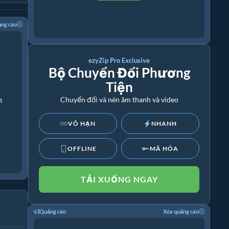
ảng cáo
ezyZip Pro Exclusive
Bộ Chuyển Đổi Phương
Tiện
m
Chuyển đổi và nén âm thanh và video
VÔ HẠN
NHANH
OFFLINE
MÃ HÓA
TẢI XUỐNG NGAY
Quảng cáo
Xóa quảng cáo