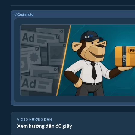
Quảng cáo
VIDEO HƯỚNG DẪN
Xem hướng dẫn 60 giây
🎵 Cách Chuyển Đổi Phương Tiện Trực Tuyến Miễn Phí