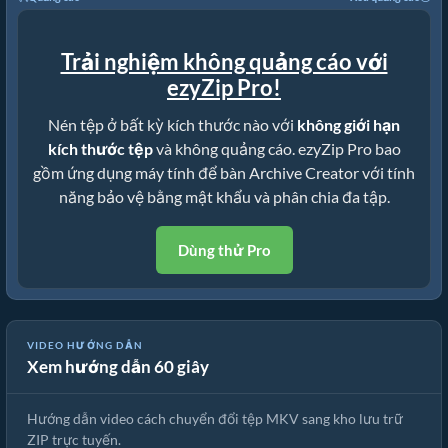
Trải nghiệm không quảng cáo với
ezyZip Pro!
Nén tệp ở bất kỳ kích thước nào với
không giới hạn
kích thước tệp
và không quảng cáo. ezyZip Pro bao
gồm ứng dụng máy tính để bàn Archive Creator với tính
năng bảo vệ bằng mật khẩu và phân chia đa tập.
Dùng thử Pro
Hướng Dẫn Chuyển Đổi MKV Sang ZIP Trực Tuyến (Hướng Dẫn
VIDEO HƯỚNG DẪN
Xem hướng dẫn 60 giây
Đơn Giản)
Hướng dẫn video cách chuyển đổi tệp MKV sang kho lưu trữ
ZIP trực tuyến.