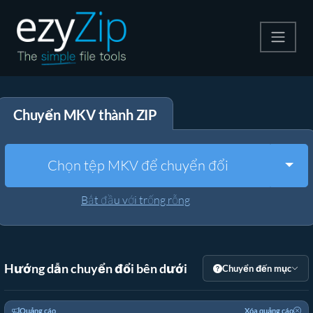
Nén
Chuyển MKV thành ZIP
Giải nén
Công cụ chuyển đổi
Togg
Chọn tệp MKV để chuyển đổi
Công cụ khác
Bắt đầu với trống rỗng
Hướng dẫn chuyển đổi bên dưới
Chuyển đến mục
Quảng cáo
Xóa quảng cáo