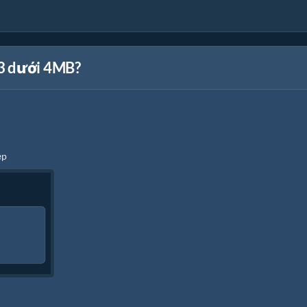
p3 dưới 4MB?
ệp