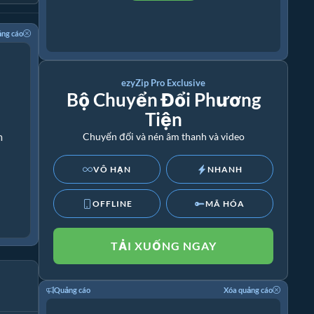
ảng cáo
ezyZip Pro Exclusive
Bộ Chuyển Đổi Phương
Tiện
m
Chuyển đổi và nén âm thanh và video
VÔ HẠN
NHANH
OFFLINE
MÃ HÓA
TẢI XUỐNG NGAY
Quảng cáo
Xóa quảng cáo