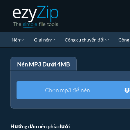
Nén
Giải nén
Công cụ chuyển đổi
Công 
Nén MP3 Dưới 4MB
Chọn mp3 để nén
Hướng dẫn nén phía dưới