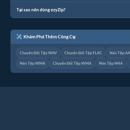
Tại sao nên dùng ezyZip?
Khám Phá Thêm Công Cụ
Chuyển Đổi Tệp WAV
Chuyển Đổi Tệp FLAC
Nén Tệp A
Nén Tệp WMA
Chuyển Đổi Tệp WMA
Nén Tệp M4A