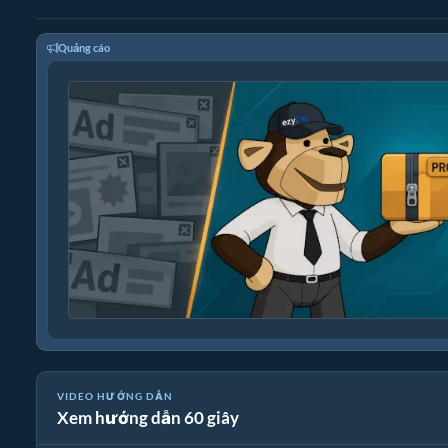
Quảng cáo
VIDEO HƯỚNG DẪN
Xem hướng dẫn 60 giây
🎵 Cách Nén Tệp MP3 Trực Tuyến Miễn Phí