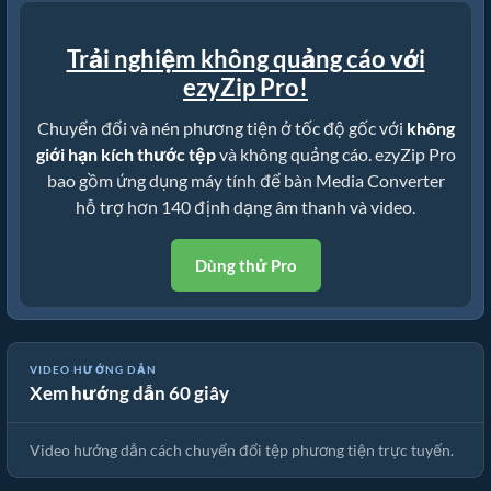
Trải nghiệm không quảng cáo với
ezyZip Pro!
Chuyển đổi và nén phương tiện ở tốc độ gốc với
không
giới hạn kích thước tệp
và không quảng cáo. ezyZip Pro
bao gồm ứng dụng máy tính để bàn Media Converter
hỗ trợ hơn 140 định dạng âm thanh và video.
Dùng thử Pro
VIDEO HƯỚNG DẪN
Xem hướng dẫn 60 giây
🎵 Cách Chuyển Đổi Phương Tiện Trực Tuyến Miễn Phí
Video hướng dẫn cách chuyển đổi tệp phương tiện trực tuyến.