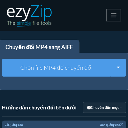
Nén
Chuyển đổi MP4 sang AIFF
Giải nén
Công cụ chuyển đổi
Togg
Chọn file MP4 để chuyển đổi
Công cụ khác
Hướng dẫn chuyển đổi bên dưới
Chuyển đến mục
Quảng cáo
Xóa quảng cáo