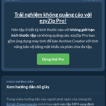
Trải nghiệm không quảng cáo với
ezyZip Pro!
Nén tệp ở bất kỳ kích thước nào với
không giới hạn
kích thước tệp
và không quảng cáo. ezyZip Pro bao
gồm ứng dụng máy tính để bàn Archive Creator với tính
năng bảo vệ bằng mật khẩu và phân chia đa tập.
Dùng thử Pro
Hướng Dẫn Chuyển Đổi MP4 Sang ZIP Trực Tuyến (Hướng Dẫn
VIDEO HƯỚNG DẪN
Xem hướng dẫn 60 giây
Đơn Giản)
Trong video hướng dẫn này, người phát ngôn của chúng tôi
Ezriah Zippernowsky
minh họa
cách nén tệp MP4 sang định