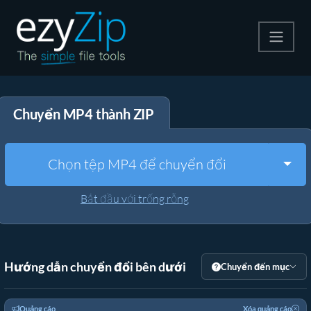
Nén
Chuyển MP4 thành ZIP
Giải nén
Công cụ chuyển đổi
Togg
Chọn tệp MP4 để chuyển đổi
Công cụ khác
Bắt đầu với trống rỗng
Hướng dẫn chuyển đổi bên dưới
Chuyển đến mục
Quảng cáo
Xóa quảng cáo