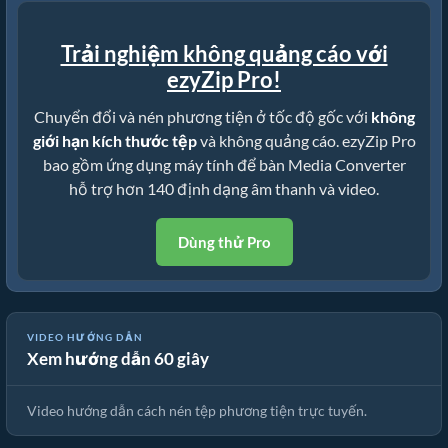
Trải nghiệm không quảng cáo với
ezyZip Pro!
Chuyển đổi và nén phương tiện ở tốc độ gốc với
không
giới hạn kích thước tệp
và không quảng cáo. ezyZip Pro
bao gồm ứng dụng máy tính để bàn Media Converter
hỗ trợ hơn 140 định dạng âm thanh và video.
Dùng thử Pro
VIDEO HƯỚNG DẪN
Xem hướng dẫn 60 giây
🎵 Cách Nén Tệp Phương Tiện Trực Tuyến Miễn Phí
Video hướng dẫn cách nén tệp phương tiện trực tuyến.