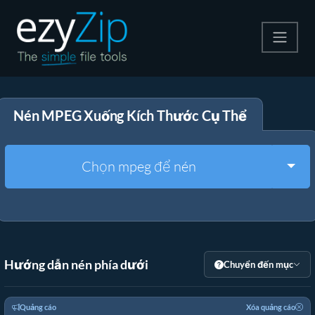
Nén
Nén MPEG Xuống Kích Thước Cụ Thể
Giải nén
Công cụ chuyển đổi
Togg
Chọn mpeg để nén
Công cụ khác
Hướng dẫn nén phía dưới
Chuyển đến mục
Quảng cáo
Xóa quảng cáo