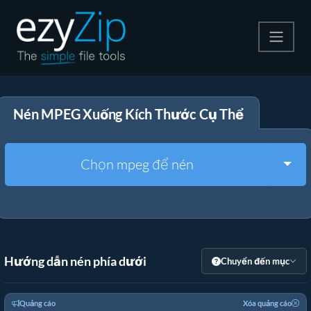
Nén
Nén MPEG Xuống Kích Thước Cụ Thể
Giải nén
Công cụ chuyển đổi
Togg
Chọn mpeg để nén
Công cụ khác
Hướng dẫn nén phía dưới
Chuyển đến mục
Quảng cáo
Xóa quảng cáo