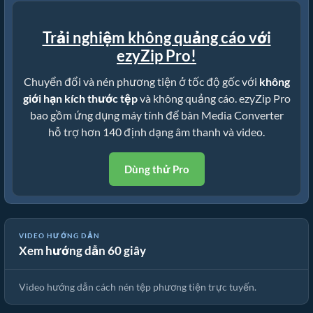
Trải nghiệm không quảng cáo với
ezyZip Pro!
Chuyển đổi và nén phương tiện ở tốc độ gốc với
không
giới hạn kích thước tệp
và không quảng cáo. ezyZip Pro
bao gồm ứng dụng máy tính để bàn Media Converter
hỗ trợ hơn 140 định dạng âm thanh và video.
Dùng thử Pro
VIDEO HƯỚNG DẪN
Xem hướng dẫn 60 giây
🎵 Cách Nén Tệp Phương Tiện Trực Tuyến Miễn Phí
Video hướng dẫn cách nén tệp phương tiện trực tuyến.