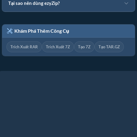
Tại sao nên dùng ezyZip?
Khám Phá Thêm Công Cụ
Trích Xuất RAR
Trích Xuất 7Z
Tạo 7Z
Tạo TAR.GZ