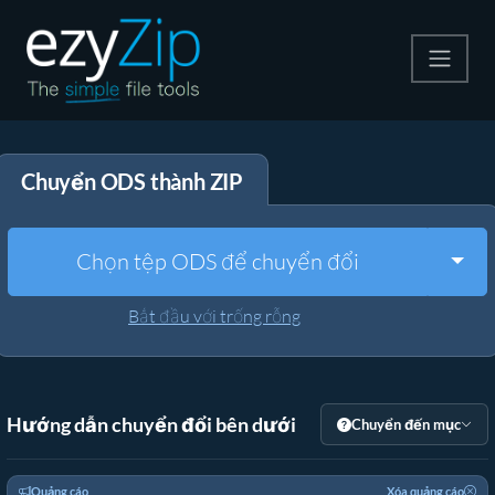
Nén
Chuyển ODS thành ZIP
Giải nén
Công cụ chuyển đổi
Togg
Chọn tệp ODS để chuyển đổi
Công cụ khác
Bắt đầu với trống rỗng
Hướng dẫn chuyển đổi bên dưới
Chuyển đến mục
Quảng cáo
Xóa quảng cáo