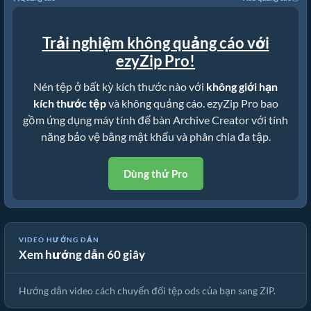
Trải nghiệm không quảng cáo với
ezyZip Pro!
Nén tệp ở bất kỳ kích thước nào với
không giới hạn
kích thước tệp
và không quảng cáo. ezyZip Pro bao
gồm ứng dụng máy tính để bàn Archive Creator với tính
năng bảo vệ bằng mật khẩu và phân chia đa tập.
Dùng thử Pro
Hướng Dẫn Chuyển Đổi Tệp Sang ZIP Trực Tuyến (Hướng Dẫn
VIDEO HƯỚNG DẪN
Xem hướng dẫn 60 giây
Đơn Giản)
Hướng dẫn video cách chuyển đổi tệp ods của bạn sang ZIP.