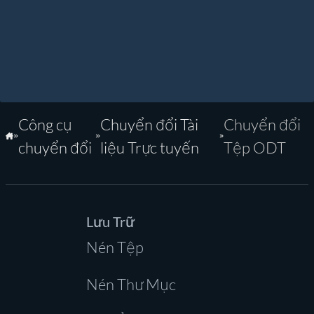
Công cụ
Chuyển đổi Tài
Chuyển đổi
Trang Chủ
chuyển đổi
liệu Trực tuyến
Tệp ODT
Lưu Trữ
Nén Tệp
Nén Thư Mục