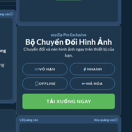
ảng cáo
ezyZip Pro Exclusive
Bộ Chuyển Đổi Hình Ảnh
Chuyển đổi và nén hình ảnh ngay trên thiết bị của
ông
bạn.
ng
VÔ HẠN
NHANH
OFFLINE
MÃ HÓA
TẢI XUỐNG NGAY
Quảng cáo
Xóa quảng cáo