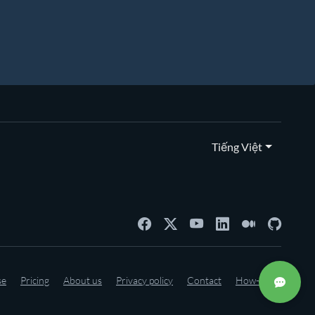
Tiếng Việt
se
Pricing
About us
Privacy policy
Contact
How-to's