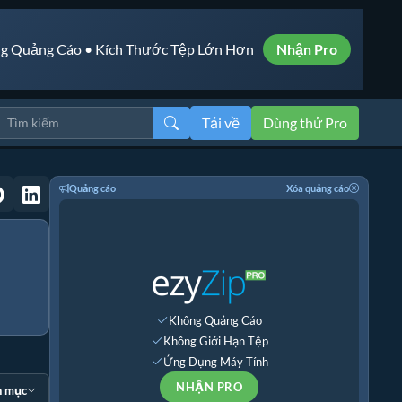
g Quảng Cáo • Kích Thước Tệp Lớn Hơn
Nhận Pro
Tải về
Dùng thử Pro
Quảng cáo
Xóa quảng cáo
Không Quảng Cáo
Không Giới Hạn Tệp
Ứng Dụng Máy Tính
NHẬN PRO
n mục