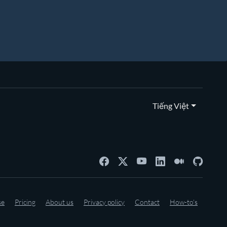
Tiếng Việt
se
Pricing
About us
Privacy policy
Contact
How-to's