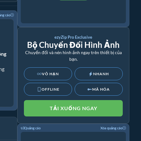
ảng cáo
ezyZip Pro Exclusive
Bộ Chuyển Đổi Hình Ảnh
Chuyển đổi và nén hình ảnh ngay trên thiết bị của
ông
bạn.
ng
VÔ HẠN
NHANH
OFFLINE
MÃ HÓA
TẢI XUỐNG NGAY
Quảng cáo
Xóa quảng cáo