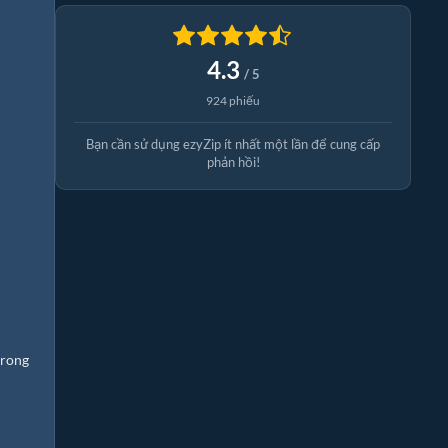
4.3
/ 5
924 phiếu
Bạn cần sử dụng ezyZip ít nhất một lần để cung cấp
phản hồi!
trong