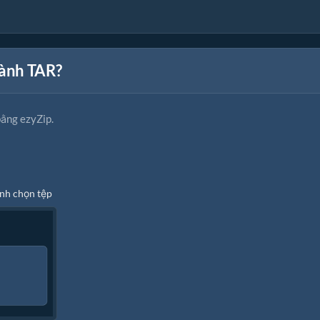
hành TAR?
bằng ezyZip.
ình chọn tệp