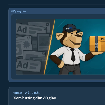
Quảng cáo
VIDEO HƯỚNG DẪN
Xem hướng dẫn 60 giây
📦 Cách Chuyển Đổi Tệp Trực Tuyến Miễn Phí