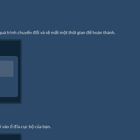
uá trình chuyển đổi và sẽ mất một thời gian để hoàn thành.
 vào ổ đĩa cục bộ của bạn.