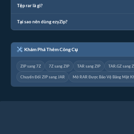
Tệp rar là gì?
Tại sao nên dùng ezyZip?
Khám Phá Thêm Công Cụ
ZIP sang 7Z
7Z sang ZIP
TAR sang ZIP
TAR.GZ sang Z
Chuyển Đổi ZIP sang JAR
Mở RAR Được Bảo Vệ Bằng Mật K