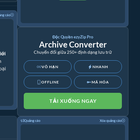
ảng cáo
Độc Quyền ezyZip Pro
Archive Converter
Chuyển đổi giữa 250+ định dạng lưu trữ
iới
m
VÔ HẠN
NHANH
oại
OFFLINE
MÃ HÓA
TẢI XUỐNG NGAY
Quảng cáo
Xóa quảng cáo