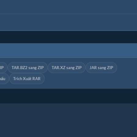
IP
TAR.BZ2 sang ZIP
TAR.XZ sang ZIP
JAR sang ZIP
hẩu
Trích Xuất RAR