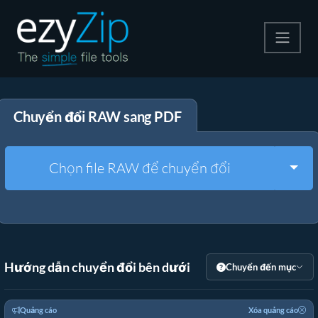
Nén
Chuyển đổi RAW sang PDF
Giải nén
Công cụ chuyển đổi
Togg
Chọn file RAW để chuyển đổi
Công cụ khác
Hướng dẫn chuyển đổi bên dưới
Chuyển đến mục
Quảng cáo
Xóa quảng cáo