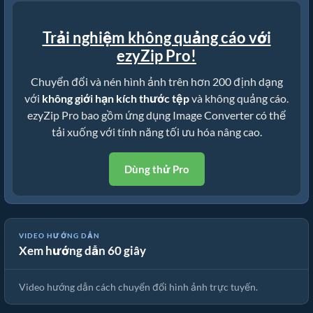
Trải nghiệm không quảng cáo với
ezyZip Pro!
Chuyển đổi và nén hình ảnh trên hơn 200 định dạng
với
không giới hạn kích thước tệp
và không quảng cáo.
ezyZip Pro bao gồm ứng dụng Image Converter có thể
tải xuống với tính năng tối ưu hóa nâng cao.
Dùng thử Pro
VIDEO HƯỚNG DẪN
Xem hướng dẫn 60 giây
🖼️ Cách Chuyển Đổi Hình Ảnh Trực Tuyến Miễn Phí
Video hướng dẫn cách chuyển đổi hình ảnh trực tuyến.