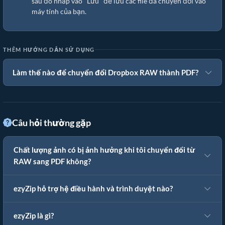
sau đó nhấp vào "Lưu" để lưu các file đã chuyển đổi vào
máy tính của bạn.
THÊM HƯỚNG DẪN SỬ DỤNG
Làm thế nào để chuyển đổi Dropbox RAW thành PDF?
Câu hỏi thường gặp
Chất lượng ảnh có bị ảnh hưởng khi tôi chuyển đổi từ
RAW sang PDF không?
ezyZip hỗ trợ hệ điều hành và trình duyệt nào?
ezyZip là gì?