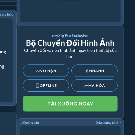
ảng cáo
ezyZip Pro Exclusive
Bộ Chuyển Đổi Hình Ảnh
Chuyển đổi và nén hình ảnh ngay trên thiết bị của
ông
bạn.
ng
VÔ HẠN
NHANH
OFFLINE
MÃ HÓA
TẢI XUỐNG NGAY
Quảng cáo
Xóa quảng cáo