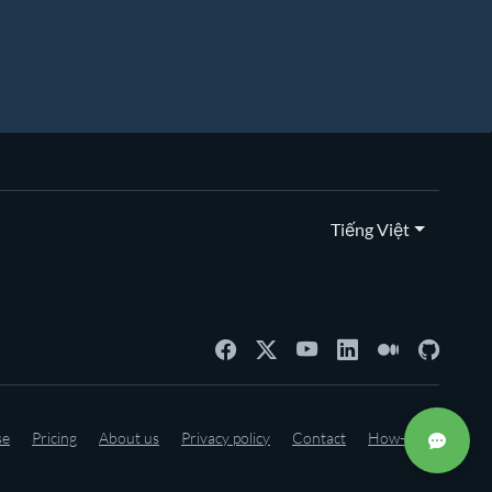
Tiếng Việt
se
Pricing
About us
Privacy policy
Contact
How-to's