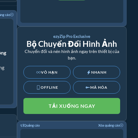
ảng cáo
ezyZip Pro Exclusive
Bộ Chuyển Đổi Hình Ảnh
Chuyển đổi và nén hình ảnh ngay trên thiết bị của
ông
bạn.
ng
VÔ HẠN
NHANH
OFFLINE
MÃ HÓA
TẢI XUỐNG NGAY
Quảng cáo
Xóa quảng cáo