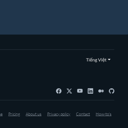
Tiếng Việt
se
Pricing
About us
Privacy policy
Contact
How-to's