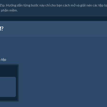
Zip. Hướng dẫn từng bước này chỉ cho bạn cách mở và giải nén các tệp l
ặt phần mềm.
M?
n tệp