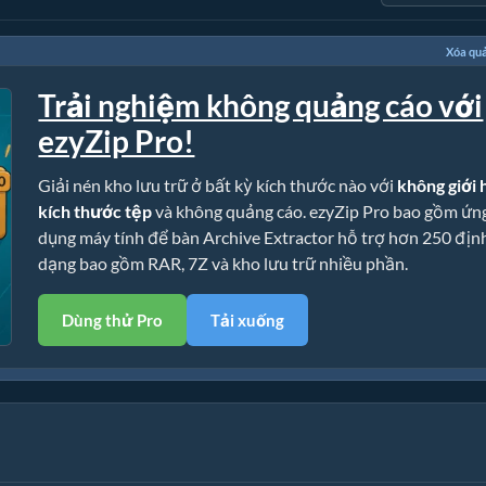
Xóa qu
Trải nghiệm không quảng cáo với
ezyZip Pro!
Giải nén kho lưu trữ ở bất kỳ kích thước nào với
không giới 
kích thước tệp
và không quảng cáo. ezyZip Pro bao gồm ứn
dụng máy tính để bàn Archive Extractor hỗ trợ hơn 250 địn
dạng bao gồm RAR, 7Z và kho lưu trữ nhiều phần.
Dùng thử Pro
Tải xuống
ần cài đặt)