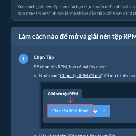
Xem cách giải nén tệp rpm của bạn trực tuyến miễn phí với ezy
rpm ngay trong trình duyệt, mà không cần tải xuống hay cài đ
Làm cách nào để mở và giải nén tệp RP
Chọn Tệp
Để chọn tệp RPM, bạn có hai tùy chọn:
Nhấp vào "
Chọn tệp RPM để mở
" để mở trình chọ
Kéo và thả tệp RPM trực tiếp vào ezyZip