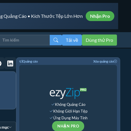
g Quảng Cáo • Kích Thước Tệp Lớn Hơn
Nhận Pro
Tải về
Dùng thử Pro
Quảng cáo
Xóa quảng cáo
Không Quảng Cáo
Không Giới Hạn Tệp
Ứng Dụng Máy Tính
NHẬN PRO
n mục