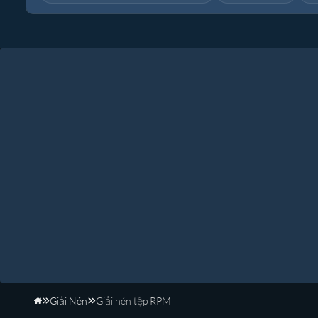
Giải Nén
Giải nén tệp RPM
Trang Chủ