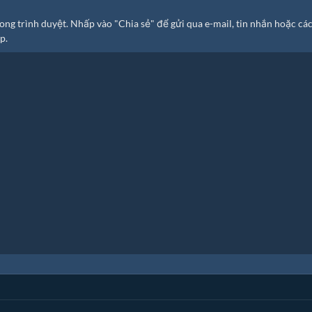
 trình duyệt. Nhấp vào "Chia sẻ" để gửi qua e-mail, tin nhắn hoặc các
p.