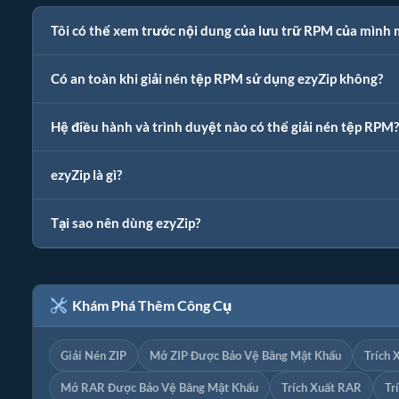
Tôi có thể xem trước nội dung của lưu trữ RPM của mình 
Có an toàn khi giải nén tệp RPM sử dụng ezyZip không?
Hệ điều hành và trình duyệt nào có thể giải nén tệp RPM?
ezyZip là gì?
Tại sao nên dùng ezyZip?
Khám Phá Thêm Công Cụ
Giải Nén ZIP
Mở ZIP Được Bảo Vệ Bằng Mật Khẩu
Trích 
Mở RAR Được Bảo Vệ Bằng Mật Khẩu
Trích Xuất RAR
Tr