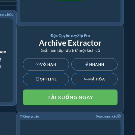
ảng cáo
Độc Quyền ezyZip Pro
Archive Extractor
Giải nén tệp lưu trữ mọi kích cỡ
hạn
g
VÔ HẠN
NHANH
h
OFFLINE
MÃ HÓA
TẢI XUỐNG NGAY
Quảng cáo
Xóa quảng cáo