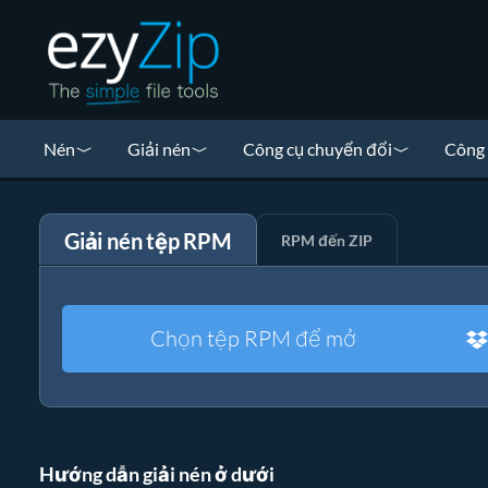
Nén
Giải nén
Công cụ chuyển đổi
Công 
Giải nén tệp RPM
RPM đến ZIP
Chọn tệp RPM để mở
Hướng dẫn giải nén ở dưới