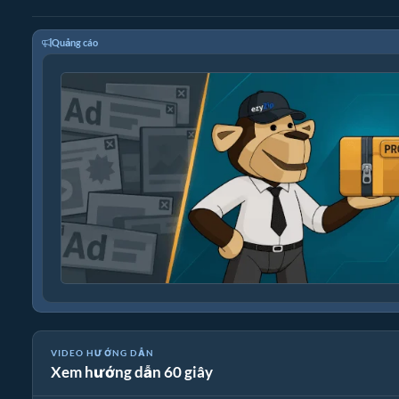
Quảng cáo
VIDEO HƯỚNG DẪN
Xem hướng dẫn 60 giây
🎵 Cách Chuyển Đổi Phương Tiện Trực Tuyến Miễn Phí