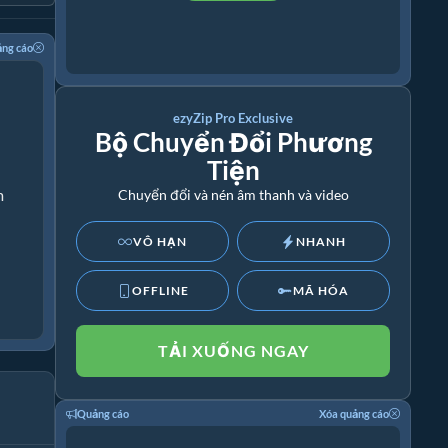
ảng cáo
ezyZip Pro Exclusive
Bộ Chuyển Đổi Phương
Tiện
m
Chuyển đổi và nén âm thanh và video
VÔ HẠN
NHANH
OFFLINE
MÃ HÓA
TẢI XUỐNG NGAY
Quảng cáo
Xóa quảng cáo