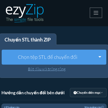
Nén
Chuyển STL thành ZIP
Giải nén
Công cụ chuyển đổi
Togg
Chọn tệp STL để chuyển đổi
Công cụ khác
Bắt đầu với trống rỗng
Hướng dẫn chuyển đổi bên dưới
Chuyển đến mục
Quảng cáo
Xóa quảng cáo