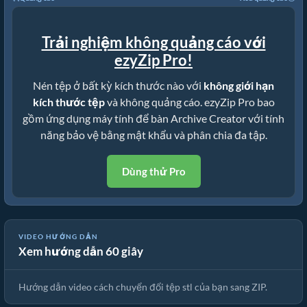
Trải nghiệm không quảng cáo với
ezyZip Pro!
Nén tệp ở bất kỳ kích thước nào với
không giới hạn
kích thước tệp
và không quảng cáo. ezyZip Pro bao
gồm ứng dụng máy tính để bàn Archive Creator với tính
năng bảo vệ bằng mật khẩu và phân chia đa tập.
Dùng thử Pro
Hướng Dẫn Chuyển Đổi Tệp Sang ZIP Trực Tuyến (Hướng Dẫn
VIDEO HƯỚNG DẪN
Xem hướng dẫn 60 giây
Đơn Giản)
Hướng dẫn video cách chuyển đổi tệp stl của bạn sang ZIP.