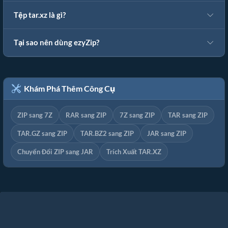
Tệp tar.xz là gì?
Tại sao nên dùng ezyZip?
Khám Phá Thêm Công Cụ
ZIP sang 7Z
RAR sang ZIP
7Z sang ZIP
TAR sang ZIP
TAR.GZ sang ZIP
TAR.BZ2 sang ZIP
JAR sang ZIP
Chuyển Đổi ZIP sang JAR
Trích Xuất TAR.XZ