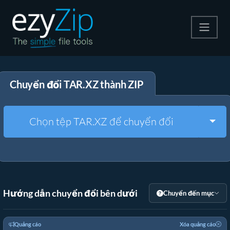
Nén
Chuyển đổi TAR.XZ thành ZIP
Giải nén
Công cụ chuyển đổi
Togg
Chọn tệp TAR.XZ để chuyển đổi
Công cụ khác
Hướng dẫn chuyển đổi bên dưới
Chuyển đến mục
Quảng cáo
Xóa quảng cáo