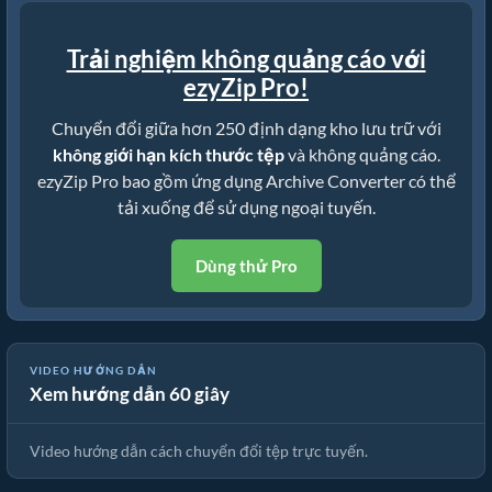
Trải nghiệm không quảng cáo với
ezyZip Pro!
Chuyển đổi giữa hơn 250 định dạng kho lưu trữ với
không giới hạn kích thước tệp
và không quảng cáo.
ezyZip Pro bao gồm ứng dụng Archive Converter có thể
tải xuống để sử dụng ngoại tuyến.
Dùng thử Pro
VIDEO HƯỚNG DẪN
Xem hướng dẫn 60 giây
📦 Cách Chuyển Đổi Tệp Trực Tuyến Miễn Phí
Video hướng dẫn cách chuyển đổi tệp trực tuyến.