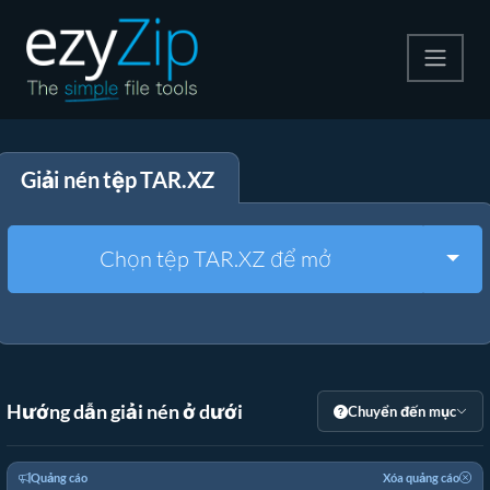
Nén
Giải nén tệp TAR.XZ
Giải nén
Công cụ chuyển đổi
Togg
Chọn tệp TAR.XZ để mở
Công cụ khác
Hướng dẫn giải nén ở dưới
Chuyển đến mục
Quảng cáo
Xóa quảng cáo