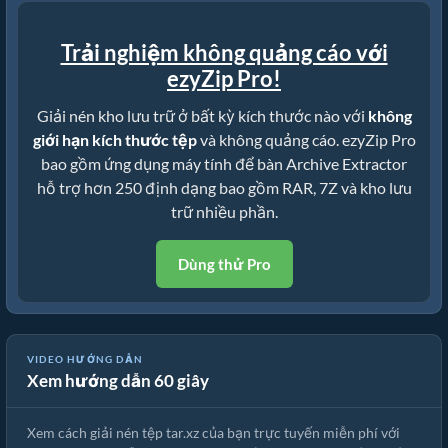
Trải nghiệm không quảng cáo với
ezyZip Pro!
Giải nén kho lưu trữ ở bất kỳ kích thước nào với
không
giới hạn kích thước tệp
và không quảng cáo. ezyZip Pro
bao gồm ứng dụng máy tính để bàn Archive Extractor
hỗ trợ hơn 250 định dạng bao gồm RAR, 7Z và kho lưu
trữ nhiều phần.
Dùng thử Pro
Cách giải nén tệp tar.xz trực tuyến với ezyZip (miễn phí, không cần
VIDEO HƯỚNG DẪN
Xem hướng dẫn 60 giây
cài đặt)
Xem cách giải nén tệp tar.xz của bạn trực tuyến miễn phí với