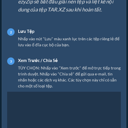
ezyZip sẽ bắt đầu giải nén tệp và liệt kê nội
dung của tệp TAR.XZ sau khi hoàn tất.
Lưu Tệp
Nhấp vào nút "Lưu" màu xanh lục trên các tệp riêng lẻ để
lưu vào ổ đĩa cục bộ của bạn.
Xem Trước / Chia Sẻ
TÙY CHỌN: Nhấp vào "Xem trước" để mở trực tiếp trong
trình duyệt. Nhấp vào "Chia sẻ" để gửi qua e-mail, tin
nhắn hoặc các dịch vụ khác. Các tùy chọn này chỉ có sẵn
cho một số loại tệp.