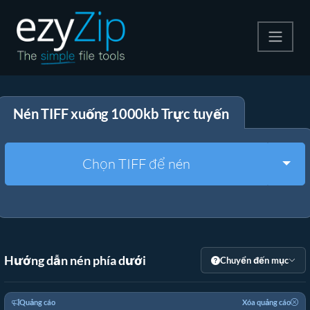
Nén
Nén TIFF xuống 1000kb Trực tuyến
Giải nén
Công cụ chuyển đổi
Togg
Chọn TIFF để nén
Công cụ khác
Hướng dẫn nén phía dưới
Chuyển đến mục
Quảng cáo
Xóa quảng cáo