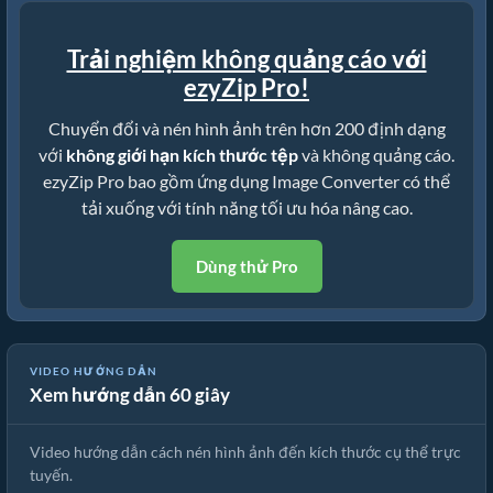
Trải nghiệm không quảng cáo với
ezyZip Pro!
Chuyển đổi và nén hình ảnh trên hơn 200 định dạng
với
không giới hạn kích thước tệp
và không quảng cáo.
ezyZip Pro bao gồm ứng dụng Image Converter có thể
tải xuống với tính năng tối ưu hóa nâng cao.
Dùng thử Pro
🖼 Cách Nén Hình Ảnh Đến Kích Thước Cụ Thể Trực Tuyến Miễn
VIDEO HƯỚNG DẪN
Xem hướng dẫn 60 giây
Phí
Video hướng dẫn cách nén hình ảnh đến kích thước cụ thể trực
tuyến.