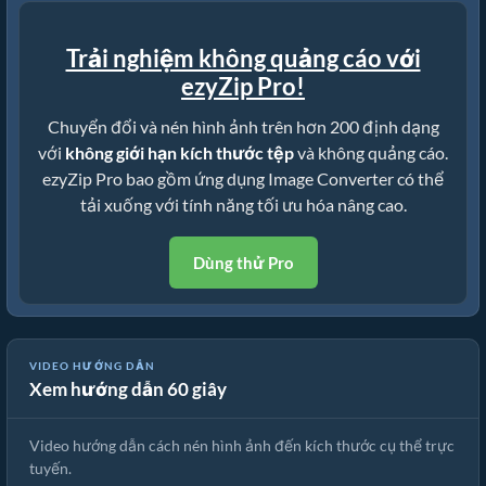
Trải nghiệm không quảng cáo với
ezyZip Pro!
Chuyển đổi và nén hình ảnh trên hơn 200 định dạng
với
không giới hạn kích thước tệp
và không quảng cáo.
ezyZip Pro bao gồm ứng dụng Image Converter có thể
tải xuống với tính năng tối ưu hóa nâng cao.
Dùng thử Pro
🖼 Cách Nén Hình Ảnh Đến Kích Thước Cụ Thể Trực Tuyến Miễn
VIDEO HƯỚNG DẪN
Xem hướng dẫn 60 giây
Phí
Video hướng dẫn cách nén hình ảnh đến kích thước cụ thể trực
tuyến.