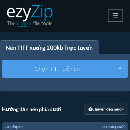
Nén
Nén TIFF xuống 200kb Trực tuyến
Giải nén
Công cụ chuyển đổi
Togg
Chọn TIFF để nén
Công cụ khác
Hướng dẫn nén phía dưới
Chuyển đến mục
Quảng cáo
Xóa quảng cáo