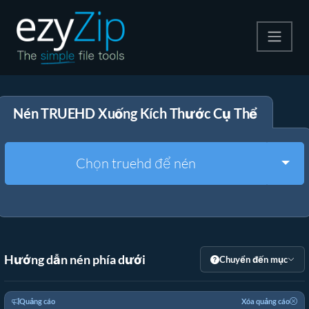
Nén
Nén TRUEHD Xuống Kích Thước Cụ Thể
Giải nén
Công cụ chuyển đổi
Togg
Chọn truehd để nén
Công cụ khác
Hướng dẫn nén phía dưới
Chuyển đến mục
Quảng cáo
Xóa quảng cáo