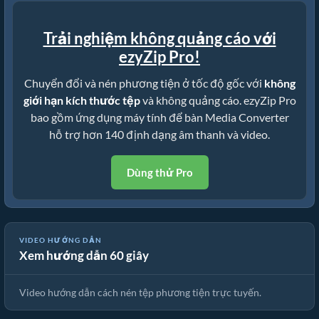
Trải nghiệm không quảng cáo với
ezyZip Pro!
Chuyển đổi và nén phương tiện ở tốc độ gốc với
không
giới hạn kích thước tệp
và không quảng cáo. ezyZip Pro
bao gồm ứng dụng máy tính để bàn Media Converter
hỗ trợ hơn 140 định dạng âm thanh và video.
Dùng thử Pro
VIDEO HƯỚNG DẪN
Xem hướng dẫn 60 giây
🎵 Cách Nén Tệp Phương Tiện Trực Tuyến Miễn Phí
Video hướng dẫn cách nén tệp phương tiện trực tuyến.