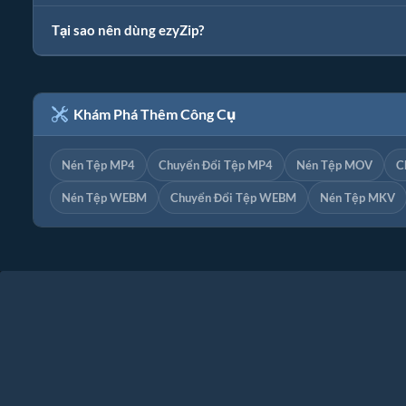
Tại sao nên dùng ezyZip?
Khám Phá Thêm Công Cụ
Nén Tệp MP4
Chuyển Đổi Tệp MP4
Nén Tệp MOV
C
Nén Tệp WEBM
Chuyển Đổi Tệp WEBM
Nén Tệp MKV