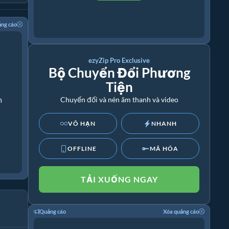
ảng cáo
ezyZip Pro Exclusive
Bộ Chuyển Đổi Phương
Tiện
m
Chuyển đổi và nén âm thanh và video
VÔ HẠN
NHANH
OFFLINE
MÃ HÓA
TẢI XUỐNG NGAY
Quảng cáo
Xóa quảng cáo