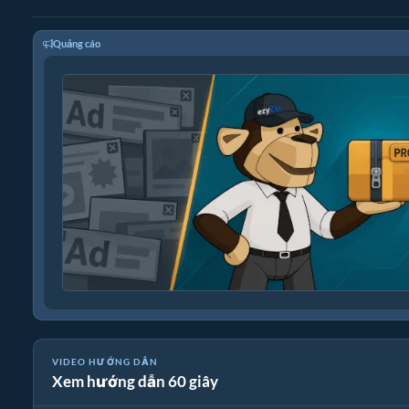
Quảng cáo
VIDEO HƯỚNG DẪN
Xem hướng dẫn 60 giây
🎵 Cách Nén Tệp Phương Tiện Trực Tuyến Miễn Phí