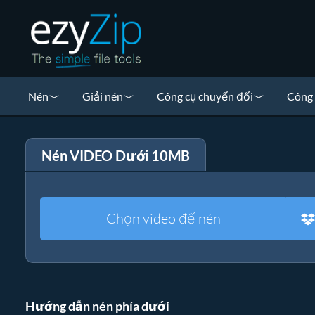
Nén
Giải nén
Công cụ chuyển đổi
Công 
Nén VIDEO Dưới 10MB
Chọn video để nén
Hướng dẫn nén phía dưới