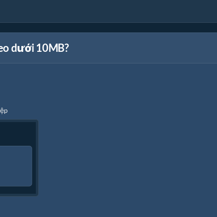
deo dưới 10MB?
tệp