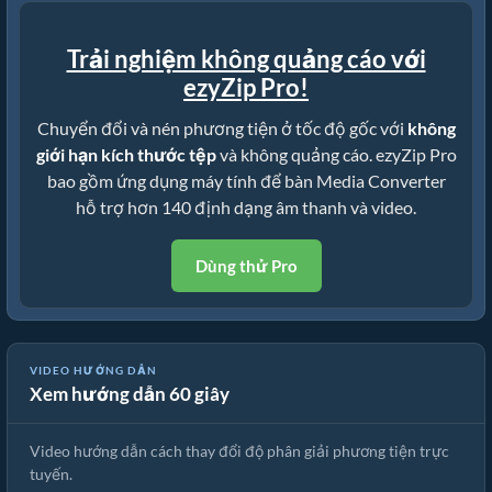
Trải nghiệm không quảng cáo với
ezyZip Pro!
Chuyển đổi và nén phương tiện ở tốc độ gốc với
không
giới hạn kích thước tệp
và không quảng cáo. ezyZip Pro
bao gồm ứng dụng máy tính để bàn Media Converter
hỗ trợ hơn 140 định dạng âm thanh và video.
Dùng thử Pro
VIDEO HƯỚNG DẪN
Xem hướng dẫn 60 giây
🎬 Cách Thay Đổi Độ Phân Giải Phương Tiện Trực Tuyến Miễn Phí
Video hướng dẫn cách thay đổi độ phân giải phương tiện trực
tuyến.