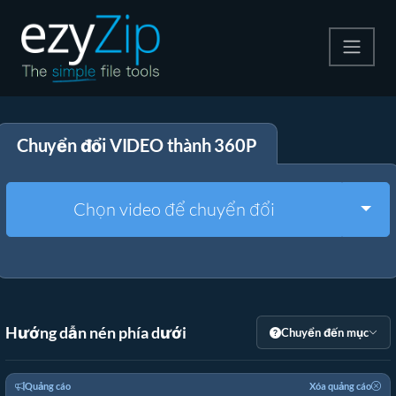
Nén
Chuyển đổi VIDEO thành 360P
Giải nén
Công cụ chuyển đổi
Togg
Chọn video để chuyển đổi
Công cụ khác
Hướng dẫn nén phía dưới
Chuyển đến mục
Quảng cáo
Xóa quảng cáo