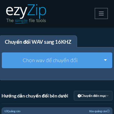
Nén
Chuyển đổi WAV sang 16KHZ
Giải nén
Công cụ chuyển đổi
Togg
Chọn wav để chuyển đổi
Công cụ khác
Hướng dẫn chuyển đổi bên dưới
Chuyển đến mục
Quảng cáo
Xóa quảng cáo