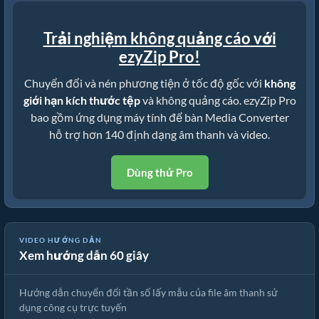
Trải nghiệm không quảng cáo với
ezyZip Pro!
Chuyển đổi và nén phương tiện ở tốc độ gốc với
không
giới hạn kích thước tệp
và không quảng cáo. ezyZip Pro
bao gồm ứng dụng máy tính để bàn Media Converter
hỗ trợ hơn 140 định dạng âm thanh và video.
Dùng thử Pro
🎵 Cách Chuyển Đổi Tần Số Lấy Mẫu Âm Thanh Trực Tuyến Miễn
VIDEO HƯỚNG DẪN
Xem hướng dẫn 60 giây
Phí
Hướng dẫn chuyển đổi tần số lấy mẫu của file âm thanh sử
dụng công cụ trực tuyến