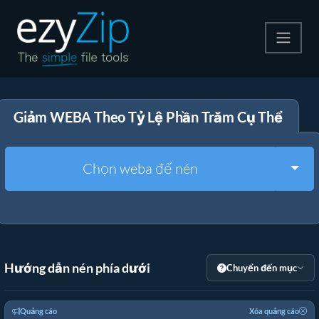
Nén
Giảm WEBA Theo Tỷ Lệ Phần Trăm Cụ Thể
Giải nén
Công cụ chuyển đổi
Togg
Chọn weba để nén
Công cụ khác
Hướng dẫn nén phía dưới
Chuyển đến mục
Quảng cáo
Xóa quảng cáo