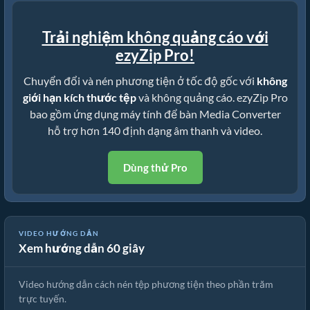
Trải nghiệm không quảng cáo với
ezyZip Pro!
Chuyển đổi và nén phương tiện ở tốc độ gốc với
không
giới hạn kích thước tệp
và không quảng cáo. ezyZip Pro
bao gồm ứng dụng máy tính để bàn Media Converter
hỗ trợ hơn 140 định dạng âm thanh và video.
Dùng thử Pro
VIDEO HƯỚNG DẪN
Xem hướng dẫn 60 giây
🎬 Cách Nén Phương Tiện Theo Phần Trăm Trực Tuyến Miễn Phí
Video hướng dẫn cách nén tệp phương tiện theo phần trăm
trực tuyến.