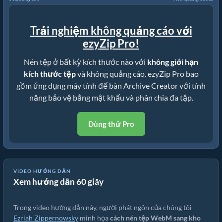
Trải nghiệm không quảng cáo với
ezyZip Pro!
Nén tệp ở bất kỳ kích thước nào với
không giới hạn
kích thước tệp
và không quảng cáo. ezyZip Pro bao
gồm ứng dụng máy tính để bàn Archive Creator với tính
năng bảo vệ bằng mật khẩu và phân chia đa tập.
Dùng thử Pro
Hướng Dẫn Chuyển Đổi WebM Sang ZIP Trực Tuyến (Hướng Dẫn
VIDEO HƯỚNG DẪN
Xem hướng dẫn 60 giây
Đơn Giản)
Trong video hướng dẫn này, người phát ngôn của chúng tôi
Ezriah Zippernowsky
minh họa
cách nén tệp WebM sang kho