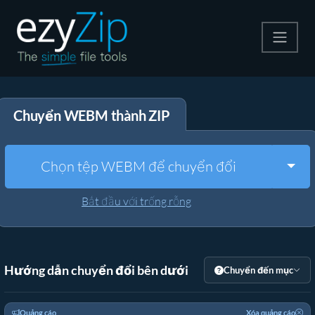
Nén
Chuyển WEBM thành ZIP
Giải nén
Công cụ chuyển đổi
Togg
Chọn tệp WEBM để chuyển đổi
Công cụ khác
Bắt đầu với trống rỗng
Hướng dẫn chuyển đổi bên dưới
Chuyển đến mục
Quảng cáo
Xóa quảng cáo