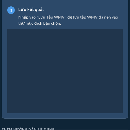
Lưu kết quả.
Nhấp vào "Lưu Tệp WMV" để lưu tệp WMV đã nén vào
thư mục đích bạn chọn.
THÊM HƯỚNG DẪN SỬ DỤNG