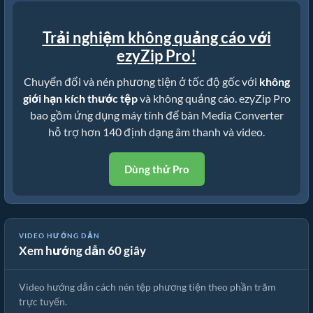
Trải nghiệm không quảng cáo với
ezyZip Pro!
Chuyển đổi và nén phương tiện ở tốc độ gốc với
không
giới hạn kích thước tệp
và không quảng cáo. ezyZip Pro
bao gồm ứng dụng máy tính để bàn Media Converter
hỗ trợ hơn 140 định dạng âm thanh và video.
Dùng thử Pro
VIDEO HƯỚNG DẪN
Xem hướng dẫn 60 giây
🎬 Cách Nén Phương Tiện Theo Phần Trăm Trực Tuyến Miễn Phí
Video hướng dẫn cách nén tệp phương tiện theo phần trăm
trực tuyến.