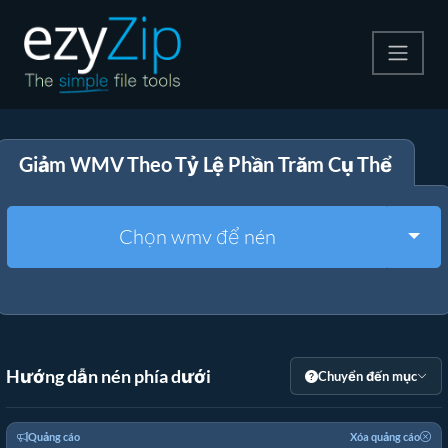
Nén
Giảm WMV Theo Tỷ Lệ Phần Trăm Cụ Thể
Giải nén
Công cụ chuyển đổi
Togg
Chọn wmv để nén
Công cụ khác
Hướng dẫn nén phía dưới
Chuyển đến mục
Quảng cáo
Xóa quảng cáo