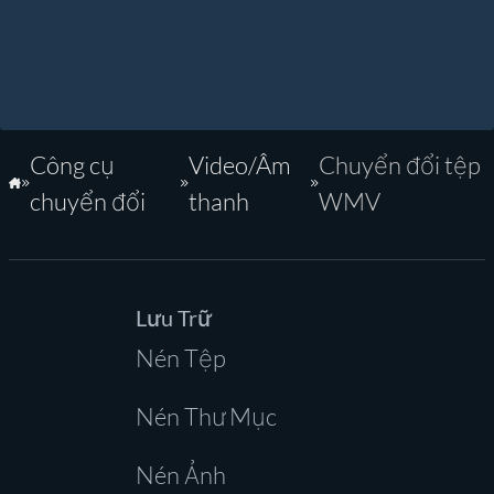
Công cụ
Video/Âm
Chuyển đổi tệp
Trang Chủ
chuyển đổi
thanh
WMV
Lưu Trữ
Nén Tệp
Nén Thư Mục
Nén Ảnh