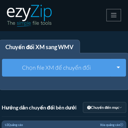
Nén
Chuyển đổi XM sang WMV
Giải nén
Công cụ chuyển đổi
Togg
Chọn file XM để chuyển đổi
Công cụ khác
Hướng dẫn chuyển đổi bên dưới
Chuyển đến mục
Quảng cáo
Xóa quảng cáo