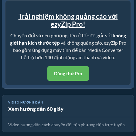
Trải nghiệm không quảng cáo với
ezyZip Pro!
Chuyển đổi và nén phương tiện ở tốc độ gốc với
không
giới hạn kích thước tệp
và không quảng cáo. ezyZip Pro
bao gồm ứng dụng máy tính để bàn Media Converter
hỗ trợ hơn 140 định dạng âm thanh và video.
Dùng thử Pro
VIDEO HƯỚNG DẪN
Xem hướng dẫn 60 giây
🎵 Cách Chuyển Đổi Phương Tiện Trực Tuyến Miễn Phí
Video hướng dẫn cách chuyển đổi tệp phương tiện trực tuyến.