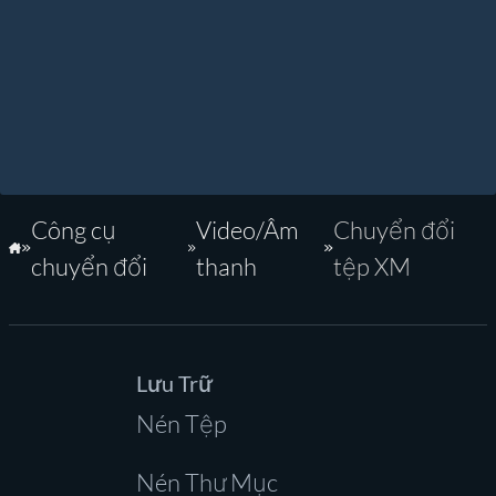
Công cụ
Video/Âm
Chuyển đổi
Trang Chủ
chuyển đổi
thanh
tệp XM
Lưu Trữ
Nén Tệp
Nén Thư Mục