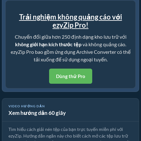
Trải nghiệm không quảng cáo với
ezyZip Pro!
Chuyển đổi giữa hơn 250 định dạng kho lưu trữ với
không giới hạn kích thước tệp
và không quảng cáo.
ezyZip Pro bao gồm ứng dụng Archive Converter có thể
tải xuống để sử dụng ngoại tuyến.
Dùng thử Pro
Cách giải nén tệp trực tuyến với ezyZip (miễn phí, không cần cài
VIDEO HƯỚNG DẪN
Xem hướng dẫn 60 giây
đặt)
Tìm hiểu cách giải nén tệp của bạn trực tuyến miễn phí với
ezyZip. Hướng dẫn ngắn này cho biết cách mở các tệp lưu trữ