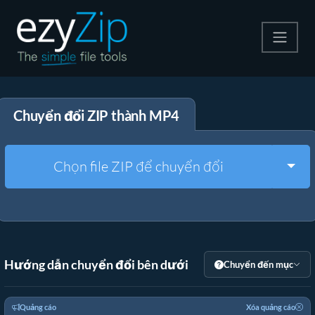
Nén
Chuyển đổi ZIP thành MP4
Giải nén
Công cụ chuyển đổi
Togg
Chọn file ZIP để chuyển đổi
Công cụ khác
Hướng dẫn chuyển đổi bên dưới
Chuyển đến mục
Quảng cáo
Xóa quảng cáo