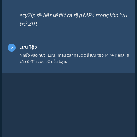
ezyZip sẽ liệt kê tất cả tệp MP4 trong kho lưu
trữ ZIP.
Lưu Tệp
Nhấp vào nút "Lưu" màu xanh lục để lưu tệp MP4 riêng lẻ
vào ổ đĩa cục bộ của bạn.