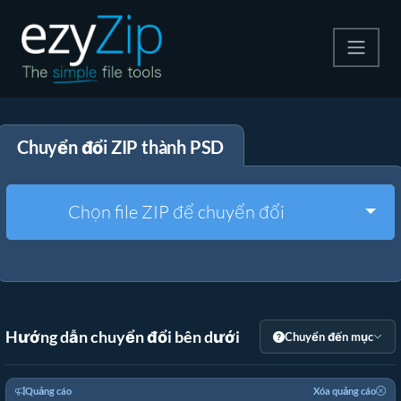
Nén
Chuyển đổi ZIP thành PSD
Giải nén
Công cụ chuyển đổi
Togg
Chọn file ZIP để chuyển đổi
Công cụ khác
Hướng dẫn chuyển đổi bên dưới
Chuyển đến mục
Quảng cáo
Xóa quảng cáo