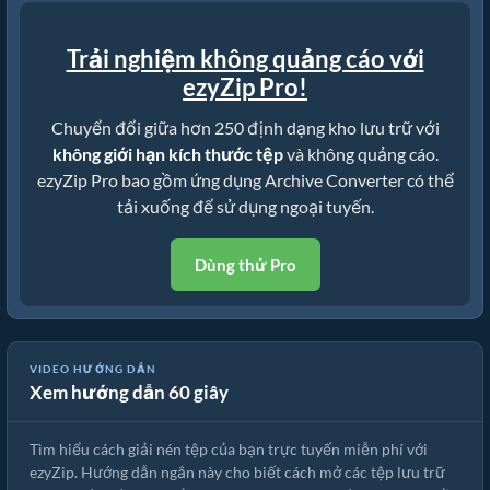
Trải nghiệm không quảng cáo với
ezyZip Pro!
Chuyển đổi giữa hơn 250 định dạng kho lưu trữ với
không giới hạn kích thước tệp
và không quảng cáo.
ezyZip Pro bao gồm ứng dụng Archive Converter có thể
tải xuống để sử dụng ngoại tuyến.
Dùng thử Pro
Cách giải nén tệp trực tuyến với ezyZip (miễn phí, không cần cài
VIDEO HƯỚNG DẪN
Xem hướng dẫn 60 giây
đặt)
Tìm hiểu cách giải nén tệp của bạn trực tuyến miễn phí với
ezyZip. Hướng dẫn ngắn này cho biết cách mở các tệp lưu trữ