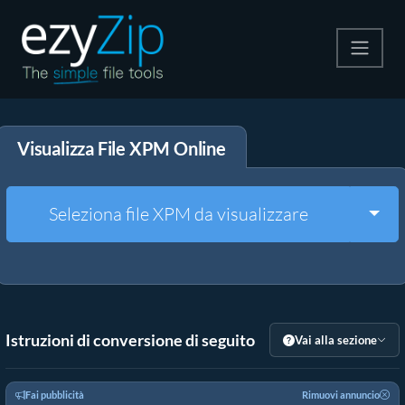
Comprimi
Visualizza File XPM Online
Decomprimi
Convertire
Togg
Seleziona file XPM da visualizzare
Altri strumenti
Istruzioni di conversione di seguito
Vai alla sezione
Fai pubblicità
Rimuovi annuncio