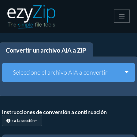
Comprime
Convertir un archivo AIA a ZIP
Descomprime
Convertir
Togg
Seleccione el archivo AIA a convertir
Otras herramientas
Instrucciones de conversión a continuación
Ir a la sección