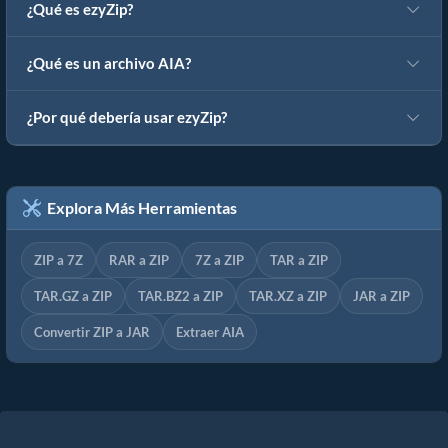
¿Qué es ezyZip?
¿Qué es un archivo AIA?
¿Por qué debería usar ezyZip?
Explora Más Herramientas
ZIP a 7Z
RAR a ZIP
7Z a ZIP
TAR a ZIP
TAR.GZ a ZIP
TAR.BZ2 a ZIP
TAR.XZ a ZIP
JAR a ZIP
Convertir ZIP a JAR
Extraer AIA