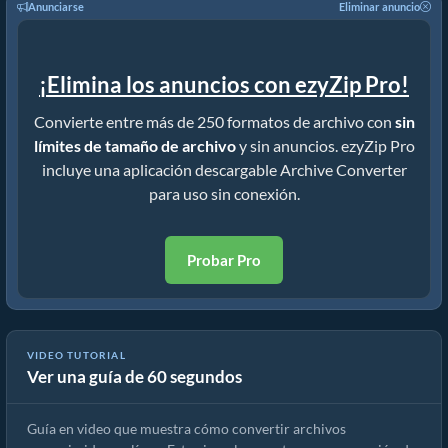
Anunciarse
Eliminar anuncio
¡Elimina los anuncios con ezyZip Pro!
Convierte entre más de 250 formatos de archivo con
sin
límites de tamaño de archivo
y sin anuncios. ezyZip Pro
incluye una aplicación descargable Archive Converter
para uso sin conexión.
Probar Pro
VIDEO TUTORIAL
Ver una guía de 60 segundos
Cómo convertir archivos comprimidos usando ezyZip
Guía en video que muestra cómo convertir archivos